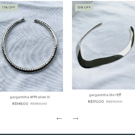
17
%
OFF
19
%
OFF
gargantilha Shri श्री
gargantilha आनंद silver III
R$170,00
R$210,00
R$149,00
R$180,00