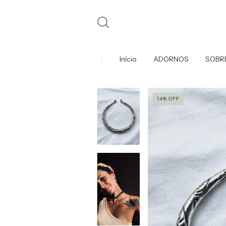
Início
ADORNOS
SOBR
14
%
OFF