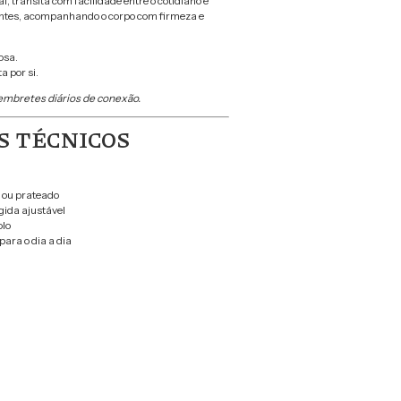
l, transita com facilidade entre o cotidiano e
es, acompanhando o corpo com firmeza e
osa.
a por si.
embretes diários de conexão.
S TÉCNICOS
 ou prateado
gida ajustável
olo
 para o dia a dia