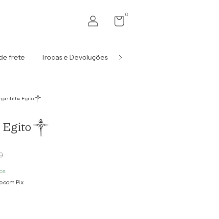
0
 de frete
Trocas e Devoluções
Política de Privacidade
rgantilha Egito ༒
a Egito ༒
0
os
 com Pix