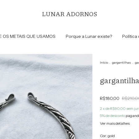
LUNAR ADORNOS
E OS METAIS QUE USAMOS
Porque a Lunar existe?
Política
Início
.
gargantilhas
.
ga
gargantilh
R$180,00
R$210,0
2
x de
R$90,00
sem jur
5% de desconto
pagando
Ver mais detalhes
Cor:
gold