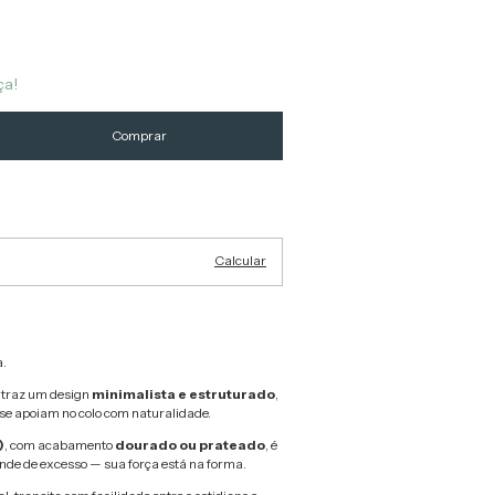
ça!
Alterar CEP
Calcular
.
traz um design
minimalista e estruturado
,
se apoiam no colo com naturalidade.
)
, com acabamento
dourado ou prateado
, é
de de excesso — sua força está na forma.