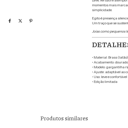
Leve, versátil e atempora
momentos mais marcant
simplicidade.
Egito é presença silenci
Um traço que se sustent
Joias como pequenos l
DETALHE
• Material: Brass (latão)
• Acabamento: dourado
• Modelo: gargantilha rí
• Ajuste: adaptável ao c
• Uso: leve e confortável
• Edição limitada
Produtos similares