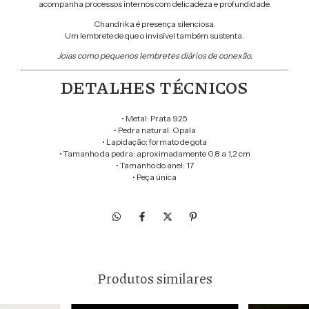
acompanha processos internos com delicadeza e profundidade.
Chandrika é presença silenciosa.
Um lembrete de que o invisível também sustenta.
Joias como pequenos lembretes diários de conexão.
DETALHES TÉCNICOS
• Metal: Prata 925
• Pedra natural: Opala
• Lapidação: formato de gota
• Tamanho da pedra: aproximadamente 0,8 a 1,2 cm
• Tamanho do anel: 17
• Peça única
Produtos similares