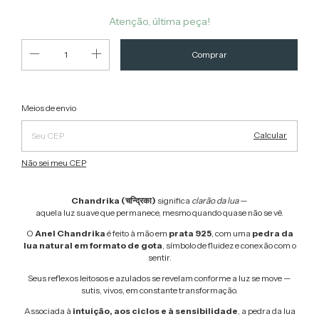
Atenção, última peça!
Alterar CEP
Entregas para o CEP:
Meios de envio
Calcular
Não sei meu CEP
Chandrika (चन्द्रिका)
significa
clarão da lua
—
aquela luz suave que permanece, mesmo quando quase não se vê.
O
Anel Chandrika
é feito à mão em
prata 925
, com uma
pedra da
lua natural em formato de gota
, símbolo de fluidez e conexão com o
sentir.
Seus reflexos leitosos e azulados se revelam conforme a luz se move —
sutis, vivos, em constante transformação.
Associada à
intuição, aos ciclos e à sensibilidade
, a pedra da lua