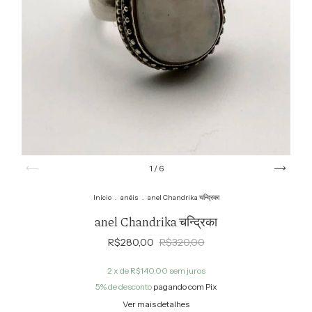
1
/
6
Início
.
anéis
.
anel Chandrika चन्द्रिका
anel Chandrika चन्द्रिका
R$280,00
R$320,00
2
x de
R$140,00
sem juros
5% de desconto
pagando com Pix
Ver mais detalhes